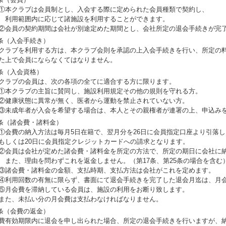
本クラブは会員制とし、入会する際に定められた会員種類で契約し、
用範囲内に応じて諸施設を利用することができます。
会員の契約期間は会社が別途定めた期間とし、会社所定の退会手続きが完
条（入会手続き）
クラブを利用する方は、本クラブ会則を承認の上入会手続きを行い、所定の
た上で会員にならなくてはなりません。
条（入会資格）
クラブの会員は、次の各項の全てに適合する方に限ります。
本クラブの主旨に賛同し、施設利用規定その他の規則を守れる方。
健康状態に異常が無く、医者から運動を禁止されていない方。
未成年者が入会を希望する場合は、本人とその親権者が連署の上、申込み
条（諸会費・諸料金）
会費の納入方法は毎月5日在籍で、翌月分を26日に会員指定口座より引落し
しくは20日に会員指定クレジットカードへの請求となります。
会員は会社が定めた諸会費・諸料金を所定の方法で、所定の期日に会社に
た、理由を問わずこれを返金しません。（第17条、第25条の場合を含む
諸会費・諸料金の金額、支払時期、支払方法は会社がこれを定めます。
利用回数の有無に限らず、書面にて退会手続きを完了した退会月迄は、月
月会費を滞納している会員は、施設の利用をお断り致します。
た、未払い分の月会費は支払わなければなりません。
条（会費の返金）
費有効期限内に退会を申し出られた場合、所定の退会手続きを行いますが、