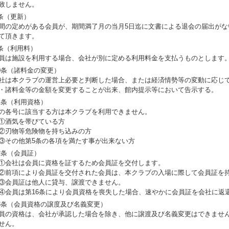
致しません。
条（更新）
間の定めがある会員が、期間満了月の当月5日迄に文書による退会の届出がな
て頂きます。
条（利用料）
員は施設を利用する場合、会社が別に定める利用料金を支払うものとします
0条（諸料金の変更）
社は本クラブの運営上必要と判断した場合、または経済情勢等の変動に応じて
・諸料金等の金額を変更することが出来、館内提示等において告示する。
1条（利用資格）
の各号に該当する方は本クラブを利用できません。
酒気を帯びている方
刃物等危険物を持ち込みの方
その他第5条の各項を満たす事が出来ない方
2条（会員証）
会社は会員に資格を証するため会員証を交付します。
前項により会員証を交付された会員は、本クラブの入場に際して会員証を
会員証は他人に貸与、譲渡できません。
会員は第16条により会員資格を喪失した場合、速やかに会員証を会社に返
3条（会員資格の譲度及び名義変更）
員の資格は、会社が承認した場合を除き、他に譲渡及び名義変更はできませ
せん。