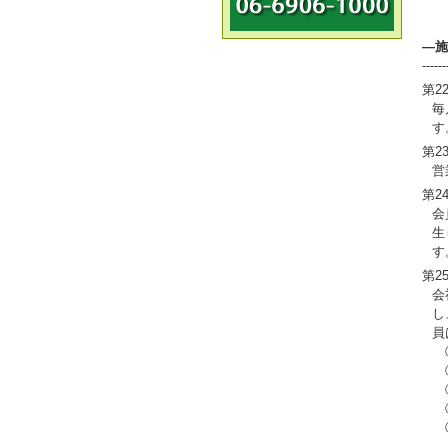
（
―施
------
第2
毎
す
第2
営
第2
会
生
す
第2
会
し
員
①
②
③
④
⑤