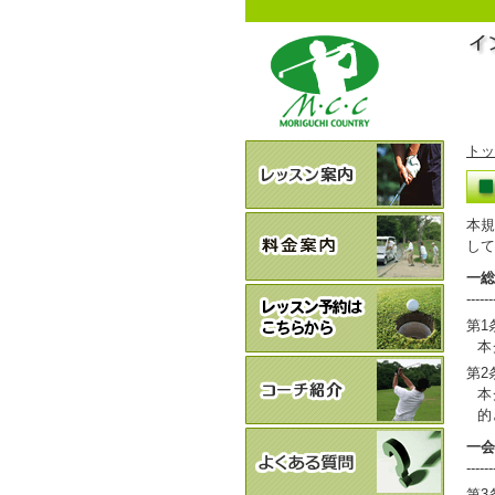
トッ
本規
して
一総
------
第1
本
第2
本
的
一会
------
第3