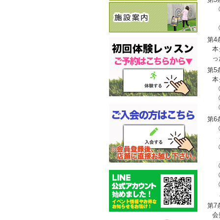
①
利
②
第4
本
っ
第5
本
①
②
③
第6
①
も
②
ま
③
④
⑤
ま
第7
会