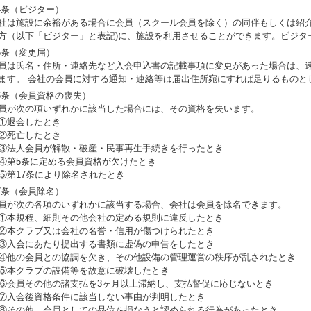
4条（ビジター）
社は施設に余裕がある場合に会員（スクール会員を除く）の同伴もしくは紹介
方（以下「ビジター」と表記)に、施設を利用させることができます。ビジタ
5条（変更届）
員は氏名・住所・連絡先など入会申込書の記載事項に変更があった場合は、
ます。 会社の会員に対する通知・連絡等は届出住所宛にすれば足りるものと
6条（会員資格の喪失）
員が次の項いずれかに該当した場合には、その資格を失います。
退会したとき
死亡したとき
法人会員が解散・破産・民事再生手続きを行ったとき
第5条に定める会員資格が欠けたとき
第17条により除名されたとき
7条（会員除名）
員が次の各項のいずれかに該当する場合、会社は会員を除名できます。
本規程、細則その他会社の定める規則に違反したとき
本クラブ又は会社の名誉・信用が傷つけられたとき
入会にあたり提出する書類に虚偽の申告をしたとき
他の会員との協調を欠き、その他設備の管理運営の秩序が乱されたとき
本クラブの設備等を故意に破壊したとき
会員その他の諸支払を3ヶ月以上滞納し、支払督促に応じないとき
入会後資格条件に該当しない事由が判明したとき
その他、会員としての品位を損なうと認められる行為があったとき