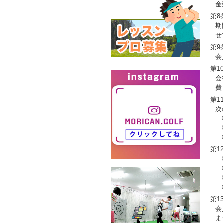
金
第8
期
せ
第9
会
第1
会
費
第1
次
①
②
③
第1
①
②
③
④
第1
会
ま