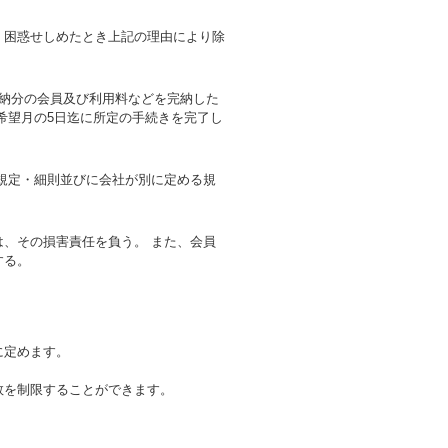
困惑せしめたとき上記の理由により除
納分の会員及び利用料などを完納した
希望月の5日迄に所定の手続きを完了し
規定・細則並びに会社が別に定める規
、その損害責任を負う。 また、会員
とする。
に定めます。
数を制限することができます。