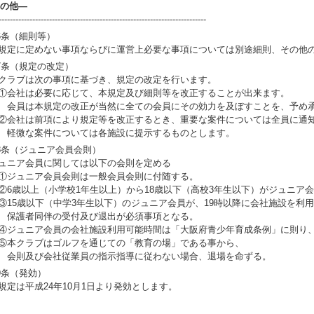
の他―
--------------------------------------------------------------------------
6条（細則等）
規定に定めない事項ならびに運営上必要な事項については別途細則、その他
7条（規定の改定）
クラブは次の事項に基づき、規定の改定を行います。
会社は必要に応じて、本規定及び細則等を改正することが出来ます。
員は本規定の改正が当然に全ての会員にその効力を及ぼすことを、予め承
会社は前項により規定等を改正するとき、重要な案件については全員に通
微な案件については各施設に提示するものとします。
8条（ジュニア会員会則）
ュニア会員に関しては以下の会則を定める
ジュニア会員会則は一般会員会則に付随する。
6歳以上（小学校1年生以上）から18歳以下（高校3年生以下）がジュニア
15歳以下（中学3年生以下）のジュニア会員が、19時以降に会社施設を利
護者同伴の受付及び退出が必須事項となる。
ジュニア会員の会社施設利用可能時間は「大阪府青少年育成条例」に則り、
本クラブはゴルフを通じての「教育の場」である事から、
則及び会社従業員の指示指導に従わない場合、退場を命ずる。
9条（発効）
規定は平成24年10月1日より発効とします。