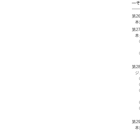
―そ
------
第2
本
第2
本
①
会
②
軽
第2
ジ
①
②
③
保
④
⑤
会
第2
本