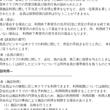
本クラブ内での営業活動及び販売行為が認められたとき
施設利用に際して不当且つ不合理な要求をなすなど、会社・従業員を著しく
されたとき、 会員は損害賠償の請求は行なうことができません
8条（退会）
員が退会する場合には、利用終了希望月の当月5日迄に所定の手続きを経て未
に、 利用終了希望月の末日をもって退会できるものとします。尚、利用終了
いない場合は、 利用終了希望月の翌月末日の退会となります。
9条 (諸規則の遵守)
員及びビジターは本クラブの利用に関して、所定の手続きを行うと共に、 本
に従うものとします。
0条（会員の責任）
員は本クラブの利用に関して、会社、他の会員、第三者に損害を与えたときは
同伴もしくは紹介したビジターについては同伴会員が連帯責任を負うもの
設利用―
--------------------------------------------------------------------------
1条（施設利用）
会員はその種類に応じ本クラブを利用できます。利用範囲については細則
会社は本クラブの一部を予約制とし､利用時間を制限することができます。
会社は施設利用の円滑化を図るため、施設の利用時間・利用回数・利用人
会社は下記の事由により施設の利用を制限する場合があります。
1）施設の改修、点検を行うとき
2）会社の主催する特別行事を開催するとき