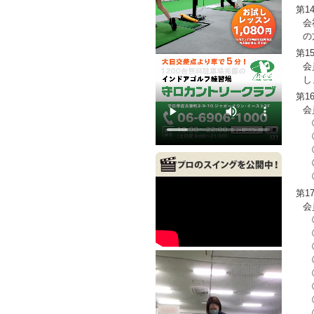
第1
会
の
第1
会
し
第1
会
①
②
③
④
⑤
第1
会
①
②
③
④
⑤
⑥
⑦
⑧