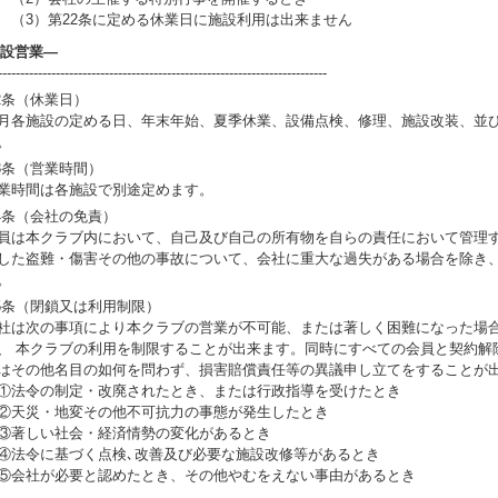
3）第22条に定める休業日に施設利用は出来ません
設営業―
--------------------------------------------------------------------------
2条（休業日）
月各施設の定める日、年末年始、夏季休業、設備点検、修理、施設改装、並
。
3条（営業時間）
業時間は各施設で別途定めます。
4条（会社の免責）
員は本クラブ内において、自己及び自己の所有物を自らの責任において管理す
した盗難・傷害その他の事故について、会社に重大な過失がある場合を除き
。
5条（閉鎖又は利用制限）
社は次の事項により本クラブの営業が不可能、または著しく困難になった場
、 本クラブの利用を制限することが出来ます。同時にすべての会員と契約解
はその他名目の如何を問わず、損害賠償責任等の異議申し立てをすることが
法令の制定・改廃されたとき、または行政指導を受けたとき
天災・地変その他不可抗力の事態が発生したとき
著しい社会・経済情勢の変化があるとき
法令に基づく点検､改善及び必要な施設改修等があるとき
会社が必要と認めたとき、その他やむをえない事由があるとき