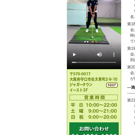
⑨
⑩
名
第1
会
時
て
第1
会
則
第2
会
が
―施
------
第2
①
②
③
④
（
（